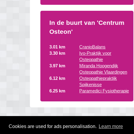
In de buurt van 'Centrum
Osteon'
3.01 km
CranioBalans
3.30 km
Ivo-Praktijk voor
Osteopathie
3.97 km
Miranda Hoogendijk
Osteopathie Vlaardingen
6.12 km
Osteopathiepraktijk
Spijkenisse
6.25 km
Paramedici Fysiotherapie
Cookies are used for ads personalisation.
Learn more
© 2026 osteopathietexel