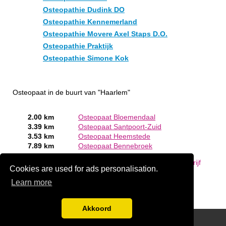
Osteopathie Dudink DO
Osteopathie Kennemerland
Osteopathie Movere Axel Staps D.O.
Osteopathie Praktijk
Osteopathie Simone Kok
Osteopaat in de buurt van "Haarlem"
2.00 km
Osteopaat Bloemendaal
3.39 km
Osteopaat Santpoort-Zuid
3.53 km
Osteopaat Heemstede
7.89 km
Osteopaat Bennebroek
Bent of kent u een Osteopaat in Haarlem?
Meld een bedrijf
Cookies are used for ads personalisation.
gratis aan
Learn more
Akkoord
Disclaimer