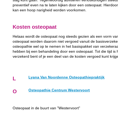
slag kunt gaan. Tegenwoordig adviseren verloskundigen steeds
preventief even na te laten kijken door een osteopaat. Hierdo
kan een hoop narigheid worden voorkomen.
Kosten osteopaat
Helaas wordt de osteopaat nog steeds gezien als een vorm va
osteopaat worden daarom niet vergoed vanuit de basisverzeke
osteopathie wel op te nemen in het basispakket van verzeker
hebben bij een behandeling door een osteopaat. Tot die tijd is 
verzekerd bent of je een deel van de kosten vergoed kunt krijge
Lyana Van Noordenne Osteopathiepraktijk
L
Osteopathie Centrum Westervoort
O
Osteopaat in de buurt van "Westervoort"