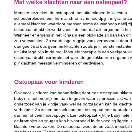
Met welke klachten naar een osteopaat?
Mensen bezoeken de osteopaat met uiteenlopende klachten. La
schouderbladen, een hernia, chronische hoofdpijn, migraine aan
allemaal klachten waardoor mensen soms de wanhoop nabij zijn
osteopaat denkt en werkt vanuit de leer dat alle organen in het
Wanneer er ergens in het lichaam een blokkade zit dan kan dit
zou verwachten. Zo wordt lage rugpijn vaak veroorzaakt door d
dan geeft dat dus geen buikklachten zoals je in eerste instant
dit juist lage pijn in de rug. Manuele therapie is een veelgebr
osteopaat drukt hierbij als het ware de geblokkeerde organen 
pijnklachten meestal verminderen of verdwijnen.
Osteopaat voor kinderen
Ook voor kinderen kan behandeling door een osteopaat uitkom
baby’s is het moeilijk om aan te geven waar zij precies last va
onderzoek van je kindje vaak wél de oorzaak en kan de klachte
verhelpen. Zo is een bezoek aan een osteopaat een aanrader al
darmen of veel moet spugen. Een osteopaat kijkt je baby hele
de krampjes en spugen kan bijvoorbeeld in de voeding liggen, 
klachten veroorzaken. De osteopaat weet de oorzaak meestal t